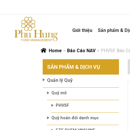
Skip
to
content
Giới thiệu
Sản phẩm & Dị
Home
>
Báo Cáo NAV
>
PHVSF Báo Cáo
SẢN PHẨM & DỊCH VỤ
Quản lý Quỹ
Quỹ mở
PHVSF
Quỹ hoán đổi danh mục