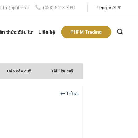
phfm@phfm.vn
(028) 5413 7991
ến thức đầu tư
Liên hệ
PHFM Trading
Báo cáo quỹ
Tài liệu quỹ
Trở lại