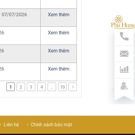
07/07/2026
Xem thêm
Hỗ
Trợ
26
Xem thêm
Nha
Hotl
028
26
Xem thêm
541
799
Liên
26
Xem thêm
Hệ
1
2
3
4
…
10
Liên hệ
Chính sách bảo mật