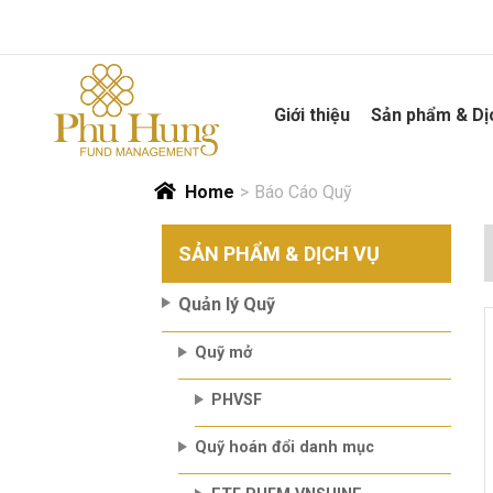
Skip
to
content
Giới thiệu
Sản phẩm & Dị
Home
>
Báo Cáo Quỹ
SẢN PHẨM & DỊCH VỤ
Quản lý Quỹ
Quỹ mở
PHVSF
Quỹ hoán đổi danh mục