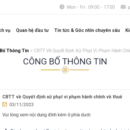
Mon - Fri : 09:00 - 17:00
ch vụ
Quan hệ đầu tư
Tin tức & Góc nhìn chuyên sâu
Ki
Bố Thông Tin
>
CBTT Về Quyết Định Xử Phạt Vi Phạm Hành Chí
CÔNG BỐ THÔNG TIN
CBTT về Quyết định xử phạt vi phạm hành chính về thuế
03/11/2023
Vui lòng xem nội dung đính kèm ở phía dưới: