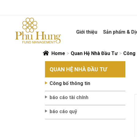
Skip
to
content
Giới thiệu
Sản phẩm & Dị
Home
>
Quan Hệ Nhà Đầu Tư
>
Công 
QUAN HỆ NHÀ ĐẦU TƯ
Công bố thông tin
báo cáo tài chính
báo cáo quỹ