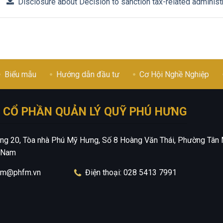
Disclosure about Decision to sanction tax-related administr
Biểu mẫu
Hướng dẫn đầu tư
Cơ Hội Nghề Nghiệp
 CỔ PHẦN QUẢN LÝ QUỸ PHÚ HƯNG
Tầng 20, Tòa nhà Phú Mỹ Hưng, Số 8 Hoàng Văn Thái, Phường Tân 
t Nam
hfm@phfm.vn
Điện thoại: 028 5413 7991