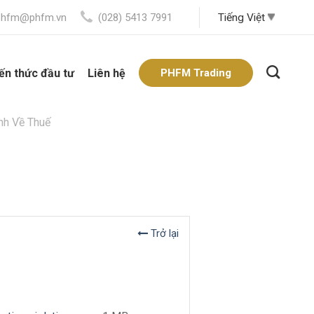
phfm@phfm.vn
(028) 5413 7991
ến thức đầu tư
Liên hệ
PHFM Trading
nh Về Thuế
Trở lại