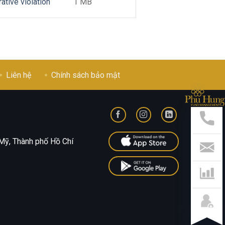
ative violation
1 MB
Liên hệ
Chính sách bảo mật
Hỗ
Trợ
Nha
Hotl
028
Mỹ, Thành phố Hồ Chí
541
799
Liên
Hệ