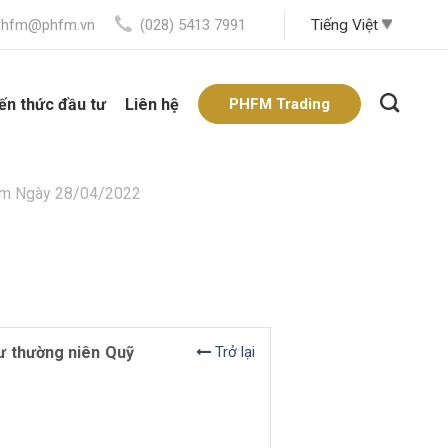
phfm@phfm.vn
(028) 5413 7991
ến thức đầu tư
Liên hệ
PHFM Trading
Nam Ngày 28/04/2022
tư thường niên Quỹ
Trở lại