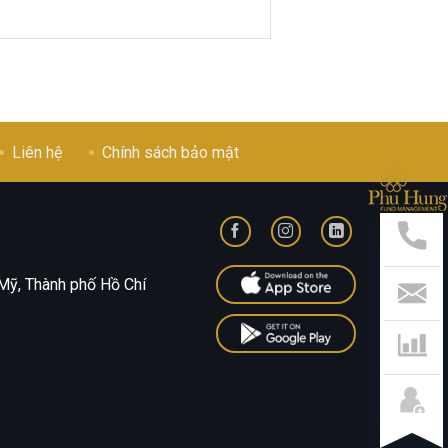
Liên hệ
Chính sách bảo mật
Hỗ
Trợ
Nha
Hotl
028
Mỹ, Thành phố Hồ Chí
541
799
Liên
Hệ