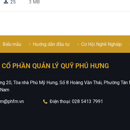
25
3 MB
Biểu mẫu
Hướng dẫn đầu tư
Cơ Hội Nghề Nghiệp
 CỔ PHẦN QUẢN LÝ QUỸ PHÚ HƯNG
Tầng 20, Tòa nhà Phú Mỹ Hưng, Số 8 Hoàng Văn Thái, Phường Tân 
t Nam
hfm@phfm.vn
Điện thoại: 028 5413 7991