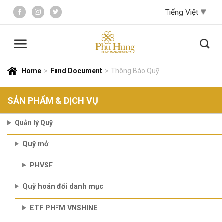
Skip
to
content
Home
>
Fund Document
>
Thông Báo Quỹ
SẢN PHẨM & DỊCH VỤ
Quản lý Quỹ
Quỹ mở
PHVSF
Quỹ hoán đổi danh mục
ETF PHFM VNSHINE