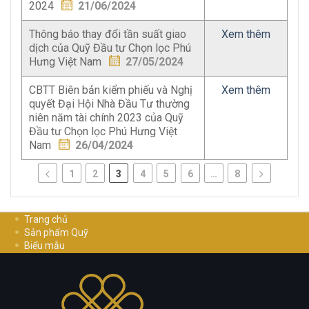
2024
21/06/2024
Thông báo thay đổi tần suất giao
Xem thêm
dịch của Quỹ Đầu tư Chọn lọc Phú
Hưng Việt Nam
27/05/2024
CBTT Biên bản kiểm phiếu và Nghị
Xem thêm
quyết Đại Hội Nhà Đầu Tư thường
niên năm tài chính 2023 của Quỹ
Đầu tư Chọn lọc Phú Hưng Việt
Nam
26/04/2024
1
2
3
4
5
6
…
8
Trang chủ
Sản phẩm Quỹ
Biểu mẫu
Hướng dẫn đầu tư
Cơ Hội Nghề Nghiệp
Liên hệ
Chính sách bảo mật