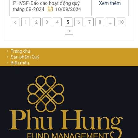
PHVSF-Báo cáo hoạt động quỹ
Xem thêm
tháng 08-2024
10/09/2024
1
2
3
4
5
6
7
8
…
10
Trang chủ
Sản phẩm Quỹ
Biểu mẫu
Hướng dẫn đầu tư
Cơ Hội Nghề Nghiệp
Liên hệ
Chính sách bảo mật