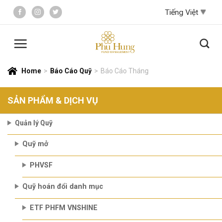
Skip
to
content
Home
>
Báo Cáo Quỹ
>
Báo Cáo Tháng
SẢN PHẨM & DỊCH VỤ
Quản lý Quỹ
Quỹ mở
PHVSF
Quỹ hoán đổi danh mục
ETF PHFM VNSHINE