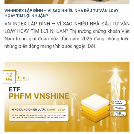
VN-INDEX LẬP ĐỈNH – VÌ SAO NHIỀU NHÀ ĐẦU TƯ VẪN LOAY
HOAY TÌM LỢI NHUẬN?
VN-INDEX LẬP ĐỈNH – VÌ SAO NHIỀU NHÀ ĐẦU TƯ VẪN
LOAY HOAY TÌM LỢI NHUẬN? Thị trường chứng khoán Việt
Nam trong giai đoạn nửa đầu năm 2026 đang chứng kiến
những biến động mang tính bước ngoặt. Đối...
12
May