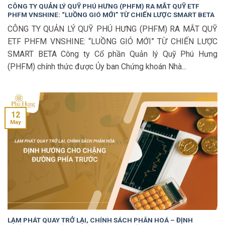
CÔNG TY QUẢN LÝ QUỸ PHÚ HƯNG (PHFM) RA MẮT QUỸ ETF
PHFM VNSHINE: “LUỒNG GIÓ MỚI” TỪ CHIẾN LƯỢC SMART BETA
CÔNG TY QUẢN LÝ QUỸ PHÚ HƯNG (PHFM) RA MẮT QUỸ
ETF PHFM VNSHINE: “LUỒNG GIÓ MỚI” TỪ CHIẾN LƯỢC
SMART BETA Công ty Cổ phần Quản lý Quỹ Phú Hưng
(PHFM) chính thức được Ủy ban Chứng khoán Nhà...
12
May
LẠM PHÁT QUAY TRỞ LẠI, CHÍNH SÁCH PHÂN HOÁ – ĐỊNH