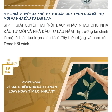
SIP – GIẢI QUYẾT HAI “NỖI ĐAU” KHÁC NHAU CHO NHÀ ĐẦU TƯ
MỚI VÀ NHÀ ĐẦU TƯ LÂU NĂM
SIP – GIẢI QUYẾT HAI “NỖI ĐAU” KHÁC NHAU CHO NHÀ
ĐẦU TƯ MỚI VÀ NHÀ ĐẦU TƯ LÂU NĂM Thị trường tài chính
là một “chiếc tàu lượn siêu tốc” đầy biến động và cảm xúc.
Trong bối cảnh...
19
May