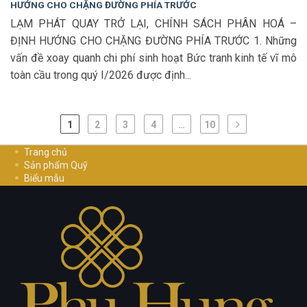
HƯỚNG CHO CHẶNG ĐƯỜNG PHÍA TRƯỚC
LẠM PHÁT QUAY TRỞ LẠI, CHÍNH SÁCH PHÂN HOÁ –
ĐỊNH HƯỚNG CHO CHẶNG ĐƯỜNG PHÍA TRƯỚC 1. Những
vấn đề xoay quanh chi phí sinh hoạt Bức tranh kinh tế vĩ mô
toàn cầu trong quý I/2026 được định...
1
2
3
4
…
10
Trang chủ
Sản phẩm Quỹ
Biểu mẫu
Hướng dẫn đầu tư
Cơ Hội Nghề Nghiệp
Liên hệ
Chính sách bảo mật