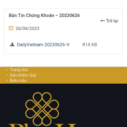
Bản Tin Chứng Khoán – 20230626
Trở lại
26/06/2023
DailyVietnam-20230626-V
814 KB
Trang chủ
Sản phẩm Quỹ
Biểu mẫu
Hướng dẫn đầu tư
Cơ Hội Nghề Nghiệp
Liên hệ
Chính sách bảo mật