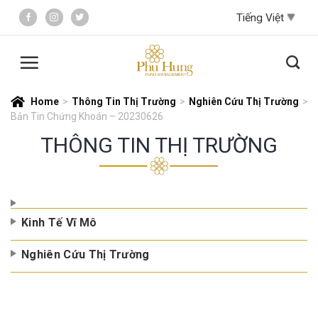
Skip
to
content
Home
>
Thông Tin Thị Trường
>
Nghiên Cứu Thị Trường
>
Bản Tin Chứng Khoán – 20230626
THÔNG TIN THỊ TRƯỜNG
Kinh Tế Vĩ Mô
Nghiên Cứu Thị Trường