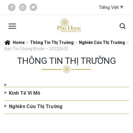
Skip
to
content
Home
>
Thông Tin Thị Trường
>
Nghiên Cứu Thị Trường
>
Bản Tin Chứng Khoán – 20220620
THÔNG TIN THỊ TRƯỜNG
Kinh Tế Vĩ Mô
Nghiên Cứu Thị Trường