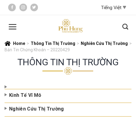
Skip
to
content
Home
>
Thông Tin Thị Trường
>
Nghiên Cứu Thị Trường
>
Bản Tin Chứng Khoán – 20220429
THÔNG TIN THỊ TRƯỜNG
Kinh Tế Vĩ Mô
Nghiên Cứu Thị Trường