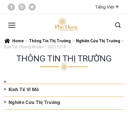
Skip
to
content
Home
>
Thông Tin Thị Trường
>
Nghiên Cứu Thị Trường
>
Bản Tin Chứng Khoán – 20211214
THÔNG TIN THỊ TRƯỜNG
Kinh Tế Vĩ Mô
Nghiên Cứu Thị Trường