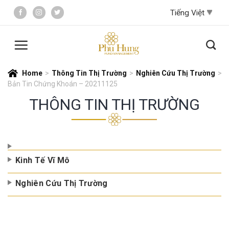
Skip
to
content
Home
>
Thông Tin Thị Trường
>
Nghiên Cứu Thị Trường
>
Bản Tin Chứng Khoán – 20211125
THÔNG TIN THỊ TRƯỜNG
Kinh Tế Vĩ Mô
Nghiên Cứu Thị Trường