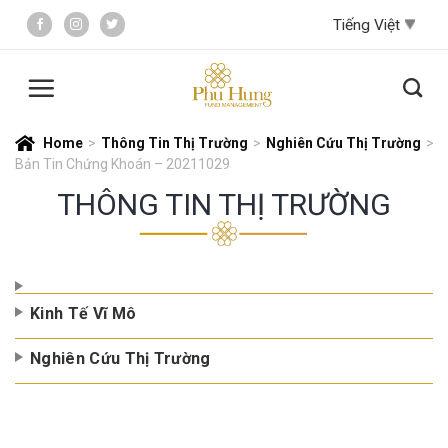
Skip
to
content
Home
>
Thông Tin Thị Trường
>
Nghiên Cứu Thị Trường
>
Bản Tin Chứng Khoán – 20211029
THÔNG TIN THỊ TRƯỜNG
Kinh Tế Vĩ Mô
Nghiên Cứu Thị Trường