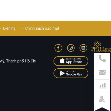
Liên hệ
Chính sách bảo mật
Hỗ
Trợ
Nha
Mỹ, Thành phố Hồ Chí
Hotl
028
541
799
Liên
Hệ