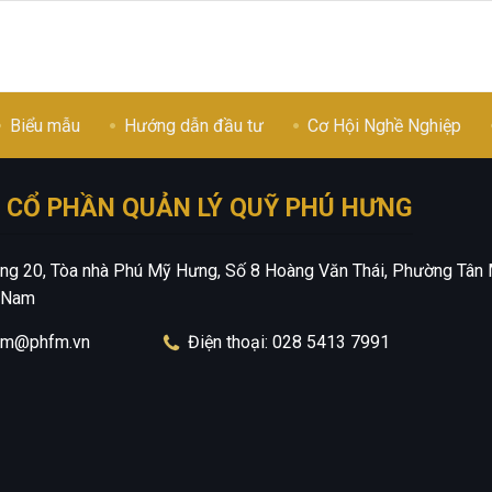
Biểu mẫu
Hướng dẫn đầu tư
Cơ Hội Nghề Nghiệp
 CỔ PHẦN QUẢN LÝ QUỸ PHÚ HƯNG
Tầng 20, Tòa nhà Phú Mỹ Hưng, Số 8 Hoàng Văn Thái, Phường Tân 
t Nam
hfm@phfm.vn
Điện thoại: 028 5413 7991