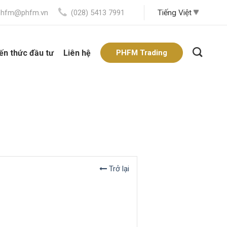
phfm@phfm.vn
(028) 5413 7991
ến thức đầu tư
Liên hệ
PHFM Trading
Trở lại