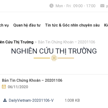
Mon - Fri : 09:00 - 17:00
ch vụ
Quan hệ đầu tư
Tin tức & Góc nhìn chuyên sâu
Ki
ên Cứu Thị Trường
>
Bản Tin Chứng Khoán – 20201106
NGHIÊN CỨU THỊ TRƯỜNG
Bản Tin Chứng Khoán – 20201106
06/11/2020
DailyVietnam-20201106-V
1.008 KB