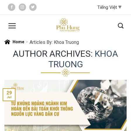
Skip
to
content
Home
>
Articles By: Khoa Truong
AUTHOR ARCHIVES:
KHOA
TRUONG
29
Jul