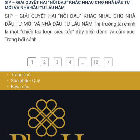
SIP – GIẢI QUYẾT HAI “NỖI ĐAU” KHÁC NHAU CHO NHÀ ĐẦU TƯ
MỚI VÀ NHÀ ĐẦU TƯ LÂU NĂM
SIP – GIẢI QUYẾT HAI “NỖI ĐAU” KHÁC NHAU CHO NHÀ
ĐẦU TƯ MỚI VÀ NHÀ ĐẦU TƯ LÂU NĂM Thị trường tài chính
là một “chiếc tàu lượn siêu tốc” đầy biến động và cảm xúc.
Trong bối cảnh...
1
2
3
4
…
12
Trang chủ
Sản phẩm Quỹ
Biểu mẫu
Hướng dẫn đầu tư
Cơ Hội Nghề Nghiệp
Liên hệ
Chính sách bảo mật