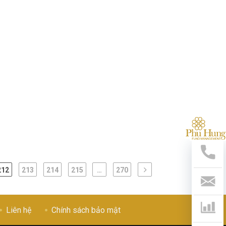
Hỗ
Trợ
Nha
Hotl
212
213
214
215
…
270
028
541
799
Liên
Liên hệ
Chính sách bảo mật
Hệ