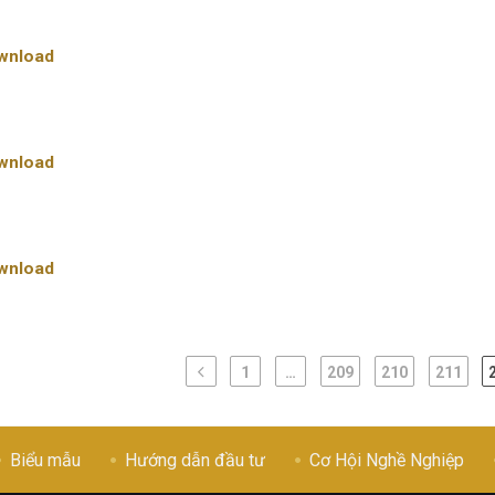
wnload
wnload
wnload
1
…
209
210
211
Biểu mẫu
Hướng dẫn đầu tư
Cơ Hội Nghề Nghiệp