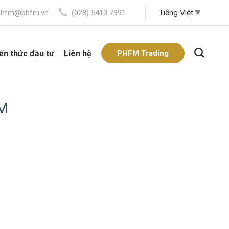
phfm@phfm.vn
(028) 5413 7991
ến thức đầu tư
Liên hệ
PHFM Trading
M