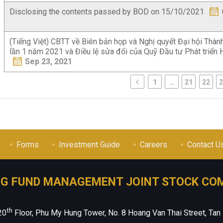
Disclosing the contents passed by BOD on 15/10/2021
(Tiếng Việt) CBTT về Biên bản họp và Nghị quyết Đại hội Thàn
lần 1 năm 2021 và Điều lệ sửa đổi của Quỹ Đầu tư Phát triển
Sep 23, 2021
1
…
21
22
Forms
Investment Guide
Careers
Contact U
NG FUND MANAGEMENT JOINT STOCK CO
th
20
Floor, Phu My Hung Tower, No. 8 Hoang Van Thai Street, Tan