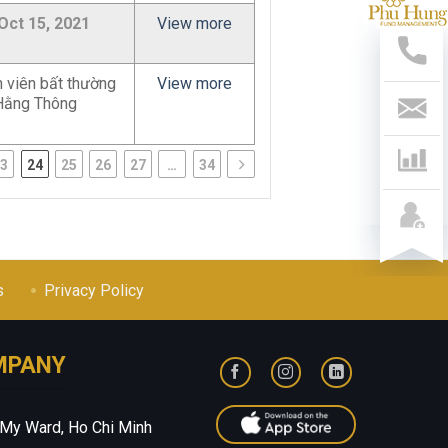
Sup
Oct 15, 2021
View more
Hotl
028
541
h viên bất thường
View more
799
 Hằng Thông
Con
Us
23
24
25
26
27
…
34
s
Privacy Policy
MPANY
 My Ward, Ho Chi Minh