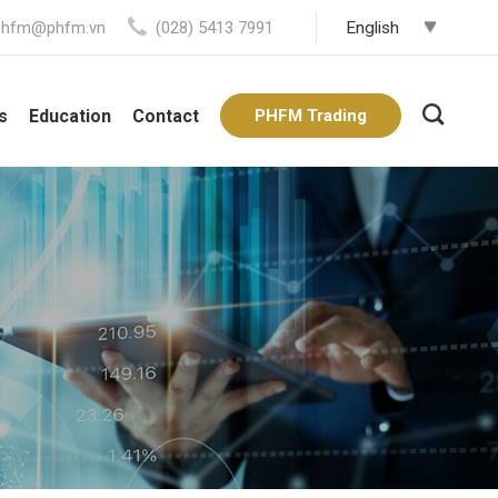
phfm@phfm.vn
(028) 5413 7991
s
Education
Contact
PHFM Trading