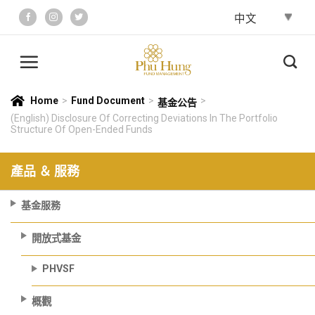
Skip
to
content
Home
>
Fund Document
>
>
基金公告
(English) Disclosure Of Correcting Deviations In The Portfolio
Structure Of Open-Ended Funds
產品 ＆ 服務
基金服務
開放式基金
PHVSF
概觀